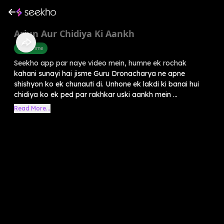
Arjun Aur Chidiya Ki Aankh
Story Time
Seekho app par naye video mein, humne ek rochak
kahani sunayi hai jisme Guru Dronacharya ne apne
shishyon ko ek chunauti di. Unhone ek lakdi ki banai hui
chidiya ko ek ped par rakhkar uski aankh mein ...
Read More...