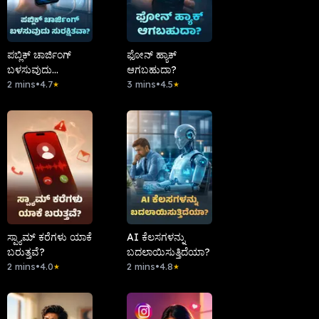
ಪಬ್ಲಿಕ್ ಚಾರ್ಜಿಂಗ್
ಫೋನ್ ಹ್ಯಾಕ್
ಬಳಸುವುದು
ಆಗಬಹುದಾ?
ಸುರಕ್ಷಿತವಾ?
2 mins
•
4.7
3 mins
•
4.5
★
★
ಸ್ಪ್ಯಾಮ್ ಕರೆಗಳು ಯಾಕೆ
AI ಕೆಲಸಗಳನ್ನು
ಬರುತ್ತವೆ?
ಬದಲಾಯಿಸುತ್ತಿದೆಯಾ?
2 mins
•
4.0
2 mins
•
4.8
★
★