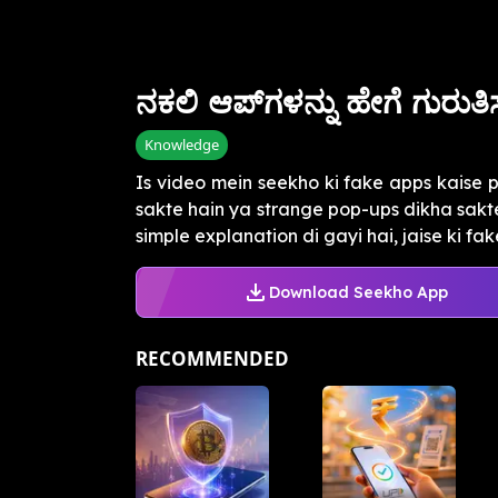
ನಕಲಿ ಆಪ್‌ಗಳನ್ನು ಹೇಗೆ ಗುರುತ
Knowledge
Is video mein seekho ki fake apps kaise
sakte hain ya strange pop-ups dikha sakte
simple explanation di gayi hai, jaise ki fake
Download Seekho App
RECOMMENDED