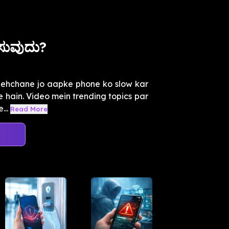
ಿಸುವುದು?
 pehchane jo aapke phone ko slow kar
 hain. Video mein trending topics par
...
Read More