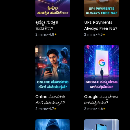
ಕ್ರಿಪ್ಟೋ ಸುರಕ್ಷಿತ
UPI Payments
ಹೂಡಿಕೆನಾ?
Always Free Na?
2 mins
•
4.8
2 mins
•
4.5
★
★
Online ಮೋಸಗಳು
Google ನಮ್ಮ ಡೇಟಾ
ಹೇಗೆ ನಡೆಯುತ್ತವೆ?
ಬಳಸುತ್ತಿದೆಯಾ?
2 mins
•
4.7
2 mins
•
4.6
★
★