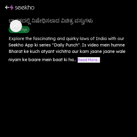
ಭಾರತದಲ್ಲಿ ನಿಷೇಧಿಸಲಾದ ವಿಚಿತ್ರ ವಸ್ತುಗಳು
Knowledge
Explore the fascinating and quirky laws of India with our
Seekho App ki series "Daily Punch". Is video mein humne
Bharat ke kuch atyant vichitra aur kam jaane jaane wale
niyam ke baare mein baat ki ha...
Read More...