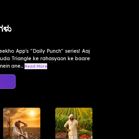
ಯಗಳು
eekho App's "Daily Punch" series! Aaj
uda Triangle ke rahasyaon ke baare
ein ane...
Read More