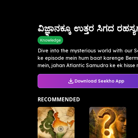
ವಿಜ್ಞಾನಕ್ಕೂ ಉತ್ತರ ಸಿಗದ ರಹಸ್
Knowledge
Dive into the mysterious world with our S
ke episode mein hum baat karenge Berm
mein, jahan Atlantic Samudra ke ek hisse m
Download Seekho App
RECOMMENDED