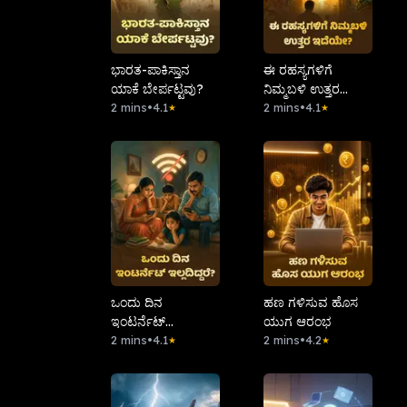
ಭಾರತ-ಪಾಕಿಸ್ತಾನ
ಈ ರಹಸ್ಯಗಳಿಗೆ
ಯಾಕೆ ಬೇರ್ಪಟ್ಟವು?
ನಿಮ್ಮಬಳಿ ಉತ್ತರ
2 mins
•
4.1
ಇದೆಯೇ?
2 mins
•
4.1
★
★
ಒಂದು ದಿನ
ಹಣ ಗಳಿಸುವ ಹೊಸ
ಇಂಟರ್ನೆಟ್
ಯುಗ ಆರಂಭ
ಇಲ್ಲದಿದ್ದರೆ?
2 mins
•
4.1
2 mins
•
4.2
★
★