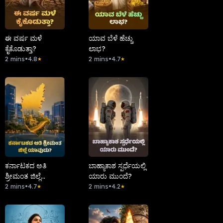
ಈ ವರ್ಷ ಮಳೆ
ಯಾವ ಬೆಳೆ ಹೆಚ್ಚು
ಕೈಕೊಡುತ್ತಾ?
ಲಾಭ?
2 mins
•
4.8
2 mins
•
4.7
★
★
ಕರ್ನಾಟಕದ ಅತಿ
ಬಾಹ್ಯಾಕಾಶ ಸ್ಪರ್ಧೆಯಲ್ಲಿ
ಶ್ರೀಮಂತ ಜಿಲ್ಲೆ
ಯಾರು ಮುಂದೆ?
ಯಾವುದು?
2 mins
•
4.7
2 mins
•
4.2
★
★