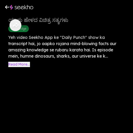
ಯಾರು ಹೇಳದ ವಿಚಿತ್ರ ಸತ್ಯಗಳು
Knowledge
Yeh video Seekho App ke "Daily Punch" show ka
transcript hai, jo aapko rojana mind-blowing facts aur
amazing knowledge se rubaru karata hai. Is episode
mein, humne dinosaurs, sharks, aur universe ke k...
Read More...