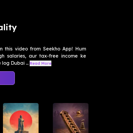
ality
i in this video from Seekho App! Hum
h salaries, aur tax-free income ke
log Dubai ...
Read More