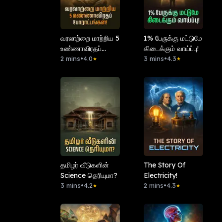
வரலாற்றை மாற்றிய 5
1% பேருக்கு மட்டுமே
உண்ணாவிரதப்
கிடைக்கும் வாய்ப்பு!
போராட்டங்கள்!
2 mins
•
4.0
3 mins
•
4.3
★
★
தமிழர் வீடுகளின்
The Story Of
Science தெரியுமா?
Electricity!
3 mins
•
4.2
2 mins
•
4.3
★
★