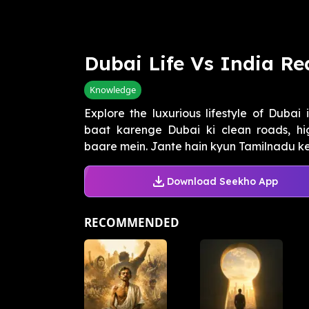
Dubai Life Vs India Re
Knowledge
Explore the luxurious lifestyle of Duba
baat karenge Dubai ki clean roads, hig
baare mein. Jante hain kyun Tamilnadu ke 
Download Seekho App
RECOMMENDED