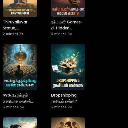
Thiruvalluvar
நம்ம ஊர் Games-
Statue,
ன் Hidden
Kanyakumari
2 mins
•
4.7
Secrets!
3 mins
•
4.0
★
★
99% பேருக்குத்
Dropshipping
தெரியாத உலகின்
ரகசியம் என்ன?
ரகசியங்கள்!
3 mins
•
4.3
3 mins
•
4.9
★
★