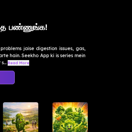
ை பண்ணுங்க!
roblems jaise digestion issues, gas,
rte hain. Seekho App ki is series mein
...
Read More