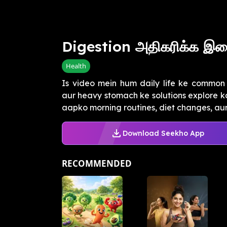
Digestion அதிகரிக்க இத
Health
Is video mein hum daily life ke common p
aur heavy stomach ke solutions explore ka
aapko morning routines, diet changes, aur s
Download Seekho App
RECOMMENDED