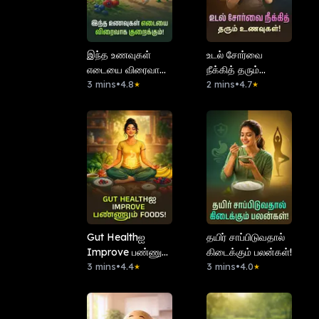
இந்த உணவுகள்
⁠உடல் சோர்வை
எடையை விரைவாக
நீக்கித் தரும்
குறைக்கும்!
3 mins
•
4.8
உணவுகள்!
2 mins
•
4.7
★
★
Gut Healthஐ
தயிர் சாப்பிடுவதால்
Improve பண்ணும்
கிடைக்கும் பலன்கள்!
Foods!
3 mins
•
4.4
3 mins
•
4.0
★
★