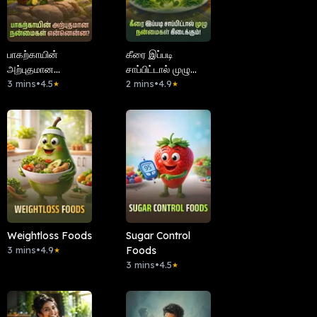
பாகற்காயின்
கீரை இப்படி
அற்புதமான
சாப்பிட்டால் முழு
நன்மைகள்
3 mins
•
4.5
நன்மைகள்
2 mins
•
4.9
★
★
என்னென்ன?
கிடைக்கும்!
Weightloss Foods
Sugar Control
3 mins
•
4.9
Foods
★
3 mins
•
4.5
★