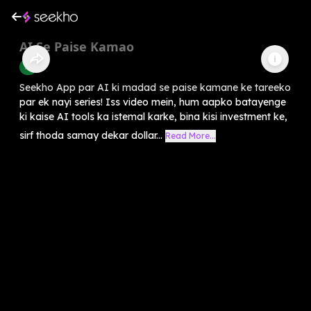
AI Se Paise Kamao
AI
Seekho App par AI ki madad se paise kamane ke tareeko
par ek nayi series! Iss video mein, hum aapko batayenge
ki kaise AI tools ka istemal karke, bina kisi investment ke,
sirf thoda samay dekar dollar...
Read More...