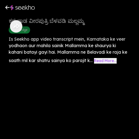
ಕರುನಾಡ ವೀರಪುತ್ರಿ ಬೆಳವಡಿ ಮಲ್ಲಮ್ಮ
Knowledge
Is Seekho app video transcript mein, Karnataka ke veer
yodhaon aur mahila sainik Mallamma ke shaurya ki
kahani batayi gayi hai. Mallamma ne Belavadi ke raja ke
saath mil kar shatru sainya ko parajit k...
Read More...