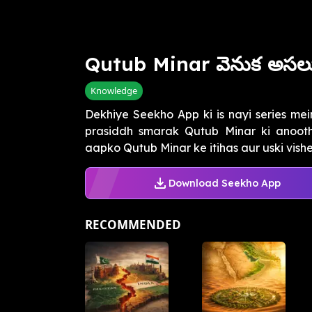
Qutub Minar వెనుక అసలు
Knowledge
Dekhiye Seekho App ki is nayi series me
prasiddh smarak Qutub Minar ki anoothi
aapko Qutub Minar ke itihas aur uski vishes
Download Seekho App
RECOMMENDED