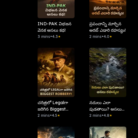
IND-PAK విభజన
ప్రపంచాన్ని మార్చిన
వెనక అసలు కథ!
అరబ్ ఎడారి రహస్యం!
3 mins
•
4.3
2 mins
•
4.0
★
★
చరిత్రలో Legal‌గా
నదులు ఎలా
జరిగిన Biggest
పుడతాయి? అసలు
Robbery!
2 mins
•
4.5
రహస్యం!
2 mins
•
4.8
★
★