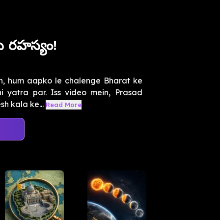
 రహస్యం!
in, hum aapko le chalenge Bharat ke
 yatra par. Iss video mein, Prasad
h kala ke...
Read More