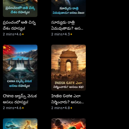
ప్రపంచంలో అతి చిన్న
సూర్యుడు రాత్రి
దేశం రహస్యం!
ఏమవుతాడు? అసలు
2 mins
•
4.6
నిజం!
2 mins
•
4.3
★
★
China డ్యామ్స్ వెనుక
India Gate ఎలా
అసలు రహస్యం!
నిర్మించారు? అసలు
2 mins
•
4.6
కథ!
2 mins
•
4.8
★
★