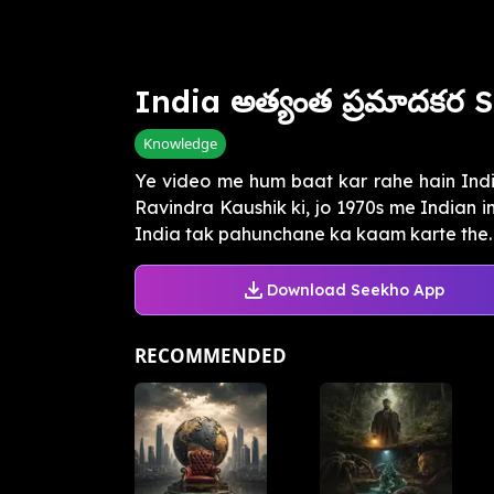
India అత్యంత ప్రమాదకర S
Knowledge
Ye video me hum baat kar rahe hain Indi
Ravindra Kaushik ki, jo 1970s me Indian in
India tak pahunchane ka kaam karte the. 
Download Seekho App
RECOMMENDED