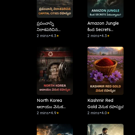
ప్రపంచాన్ని
Amazon Jungle
నిరాశపరిచిన
కింద Secrets
Capital Cities
2 mins
•
4.3
ఏమున్నాయి?
2 mins
•
4.3
★
★
రహస్యం!
North Korea
Kashmir Red
ఆదాయం వెనుక
Gold వెనుక రహస్యం!
రహస్యం!
2 mins
•
4.9
2 mins
•
4.0
★
★