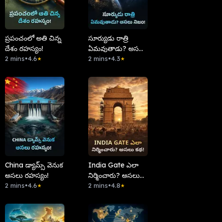
ప్రపంచంలో అతి చిన్న
సూర్యుడు రాత్రి
దేశం రహస్యం!
ఏమవుతాడు? అసలు
2 mins
•
4.6
నిజం!
2 mins
•
4.3
★
★
China డ్యామ్స్ వెనుక
India Gate ఎలా
అసలు రహస్యం!
నిర్మించారు? అసలు
2 mins
•
4.6
కథ!
2 mins
•
4.8
★
★