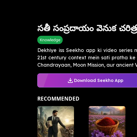
సతీ సంప్రదాయం వెనుక చరిత్
Knowledge
Dekhiye iss Seekho app ki video series 
21st century context mein sati pratha k
Chandrayaan, Moon Mission, aur ancient Ve
Download Seekho App
RECOMMENDED