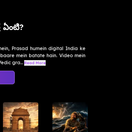
ర ఏంటి?
mein, Prasad humein digital India ke
e baare mein batate hain. Video mein
dic gra...
Read More