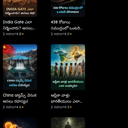
India Gate ఎలా
438 రోజులు
నిర్మించారు? అసలు
సముద్రంలో ఒంటరి
కథ!
2 mins
•
4.8
పోరాటం!
2 mins
•
4.0
★
★
China డ్యామ్స్ వెనుక
ఆఫ్రికా వాళ్లు
అసలు రహస్యం!
భారతీయులు ఎలా
2 mins
•
4.6
అయ్యారు?
2 mins
•
4.3
★
★