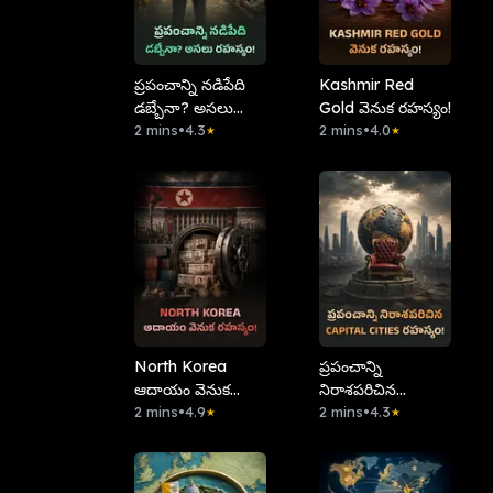
ప్రపంచాన్ని నడిపేది
Kashmir Red
డబ్బేనా? అసలు
Gold వెనుక రహస్యం!
రహస్యం!
2 mins
•
4.3
2 mins
•
4.0
★
★
North Korea
ప్రపంచాన్ని
ఆదాయం వెనుక
నిరాశపరిచిన
రహస్యం!
2 mins
•
4.9
Capital Cities
2 mins
•
4.3
★
★
రహస్యం!