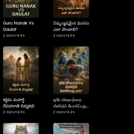
Guru Nanak Vs
నిష్కల్మషమైన మనసు
Daulat
ఎలా పొందాలి?
2 mins
•
4.9
2 mins
•
4.5
★
★
కర్దమ మహర్షి
ஒரே விஷயத்தை
దేవహూతి దివ్యకథ!
மீண்டும் யோசிப்பது
2 mins
•
4.9
ஏன்?
2 mins
•
4.2
★
★