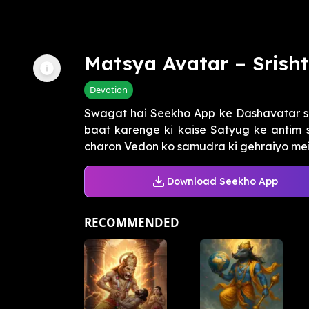
Matsya Avatar – Srish
Devotion
Swagat hai Seekho App ke Dashavatar se
baat karenge ki kaise Satyug ke antim 
charon Vedon ko samudra ki gehraiyo mein
Download Seekho App
RECOMMENDED