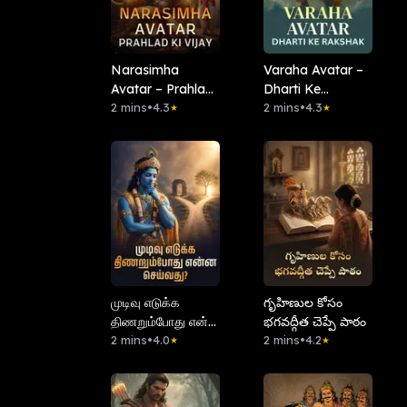
Narasimha
Varaha Avatar –
Avatar – Prahlad
Dharti Ke
Ki Vijay
2 mins
•
4.3
Rakshak
2 mins
•
4.3
★
★
முடிவு எடுக்க
గృహిణుల కోసం
திணறும்போது என்ன
భగవద్గీత చెప్పే పాఠం
செய்வது?
2 mins
•
4.0
2 mins
•
4.2
★
★