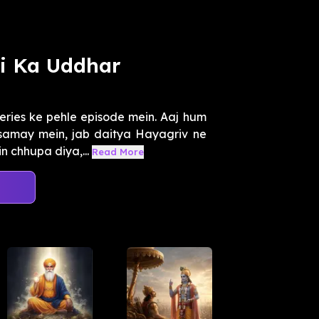
ti Ka Uddhar
ries ke pehle episode mein. Aaj hum
samay mein, jab daitya Hayagriv ne
 chhupa diya,...
Read More