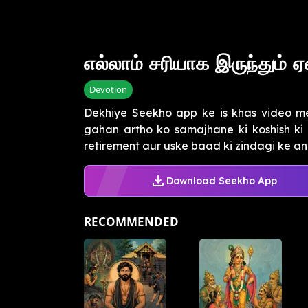
எல்லாம் சரியாக இருந்தும்
Devotion
Dekhiye Seekho app ke is khas video m
gahan artho ko samajhane ki koshish ki 
retirement aur uske baad ki zindagi ke an
Download Seekho App
RECOMMENDED