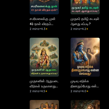
சபரிமலைக்கு முன்
முருகர் தமிழ் கடவுள்
41-நாள் விரதம்
ஆனது எப்படி?
ஏன்?
2 mins
•
4.3
2 mins
•
4.2
★
★
முருகனின் ஆறுபடை
முடிவு எடுக்க
வீடுகள் உருவானது
திணறும்போது என்ன
எப்படி?
2 mins
•
4.5
செய்வது?
2 mins
•
4.0
★
★