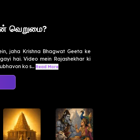
 ஏன் வெறுமை?
ein, jaha Krishna Bhagwat Geeta ke
gayi hai. Video mein Rajashekhar ki
ubhavon ko s...
Read More