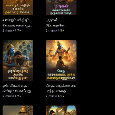
வரலாறும் பக்தியும்
முருகன்
நிறைந்த தஞ்சாவூர்
அப்பாவுக்கே
கோவில்!
2 mins
•
4.7
குருவான கதை!
2 mins
•
4.5
★
★
ஒரே விஷயத்தை
கீதை: வாழ்க்கையை
மீண்டும் யோசிப்பது
மாற்ற மனதை
ஏன்?
2 mins
•
4.2
மாற்றுங்கள்!
2 mins
•
4.5
★
★