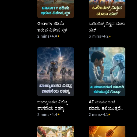
Gravity ಕಡಿಮೆ
ಒಲಿಂಪಿಕ್ಸ್ ವಿಶ್ವದ ಮಹಾ
ಇರುವ ವಿಶೇಷ ಸ್ಥಳ
ಹಬ್
2 mins
•
4.9
3 mins
•
4.2
★
★
ಬಾಹ್ಯಾಕಾಶದ ವಿಚಿತ್ರ
AI ಮಾನವರಂತೆ
ವಾಸನೆಯ ರಹಸ್ಯ
ಮಾದರಿ ಕಲಿಯುತ್ತದೆ
2 mins
•
4.4
ಗೊತ್ತಾ?
2 mins
•
4.1
★
★