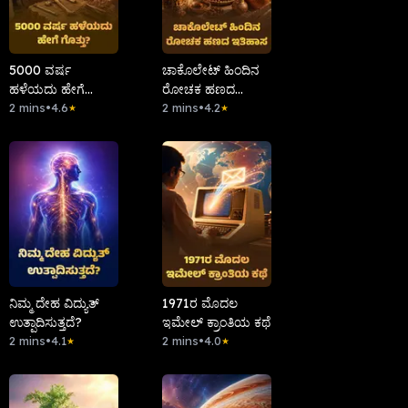
5000 ವರ್ಷ
ಚಾಕೊಲೇಟ್ ಹಿಂದಿನ
ಹಳೆಯದು ಹೇಗೆ
ರೋಚಕ ಹಣದ
ಗೊತ್ತು?
2 mins
•
4.6
ಇತಿಹಾಸ.
2 mins
•
4.2
★
★
ನಿಮ್ಮ ದೇಹ ವಿದ್ಯುತ್
1971ರ ಮೊದಲ
ಉತ್ಪಾದಿಸುತ್ತದೆ?
ಇಮೇಲ್ ಕ್ರಾಂತಿಯ ಕಥೆ
2 mins
•
4.1
2 mins
•
4.0
★
★