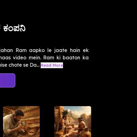
ೆ ಕಂಪನಿ
 jahan Ram aapko le jaate hain ek
 khaas video mein. Ram ki baaton ka
se chote se Da...
Read More