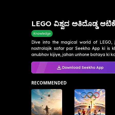
LEGO ವಿಶ್ವದ ಅತಿದೊಡ್ಡ ಆಟಿಕ
Knowledge
Dive into the magical world of LEGO,
nostrolajik safar par Seekho App ki is
anubhav kijiye, jahan unhone bataya ki kai
Download Seekho App
RECOMMENDED