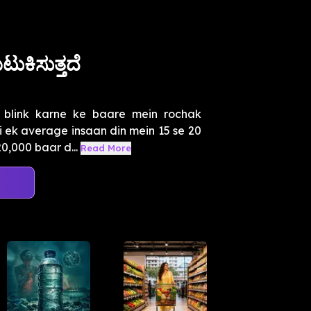
ಟುಕಿಸುತ್ತದೆ
blink karne ke baare mein rochak
i ek average insaan din mein 15 se 20
0,000 baar d...
Read More