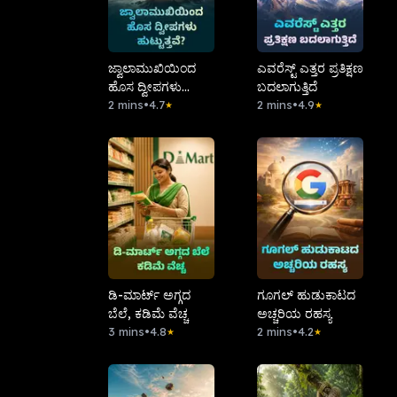
ಜ್ವಾಲಾಮುಖಿಯಿಂದ
ಎವರೆಸ್ಟ್ ಎತ್ತರ ಪ್ರತಿಕ್ಷಣ
ಹೊಸ ದ್ವೀಪಗಳು
ಬದಲಾಗುತ್ತಿದೆ
ಹುಟ್ಟುತ್ತವೆ?
2 mins
•
4.7
2 mins
•
4.9
★
★
ಡಿ-ಮಾರ್ಟ್ ಅಗ್ಗದ
ಗೂಗಲ್ ಹುಡುಕಾಟದ
ಬೆಲೆ, ಕಡಿಮೆ ವೆಚ್ಚ
ಅಚ್ಚರಿಯ ರಹಸ್ಯ
3 mins
•
4.8
2 mins
•
4.2
★
★