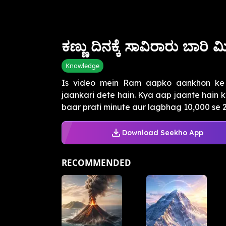
ಕಣ್ಣು ದಿನಕ್ಕೆ ಸಾವಿರಾರು ಬಾರಿ ಮಿ
Knowledge
Is video mein Ram aapko aankhon ke 
jaankari dete hain. Kya aap jaante hain k
baar prati minute aur lagbhag 10,000 se 2
Download Seekho App
RECOMMENDED