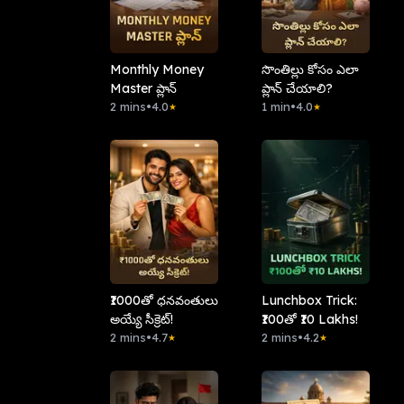
Monthly Money
సొంతిల్లు కోసం ఎలా
Master ప్లాన్
ప్లాన్ చేయాలి?
2 mins
•
4.0
1 min
•
4.0
★
★
₹1000తో ధనవంతులు
Lunchbox Trick:
అయ్యే సీక్రెట్!
₹100తో ₹10 Lakhs!
2 mins
•
4.7
2 mins
•
4.2
★
★