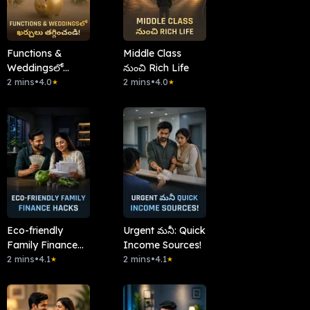
Functions &
Middle Class
Weddingsలో
నుంచి Rich Life
ఖర్చులు తగ్గించండి!
2 mins
•
4.0
2 mins
•
4.0
★
★
Eco-friendly
Urgent మనీ: Quick
Family Finance
Income Sources!
Hacks
2 mins
•
4.1
2 mins
•
4.1
★
★