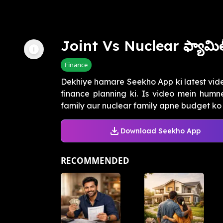
Joint Vs Nuclear ఫ్యామిలీ 
Finance
Dekhiye hamare Seekho App ki latest vid
finance planning ki. Is video mein humne
family aur nuclear family apne budget ko
Download Seekho App
RECOMMENDED