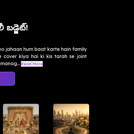
బడ్జెట్!
eo jahaan hum baat karte hain family
 cover kiya hai ki kis tarah se joint
 manag...
Read More