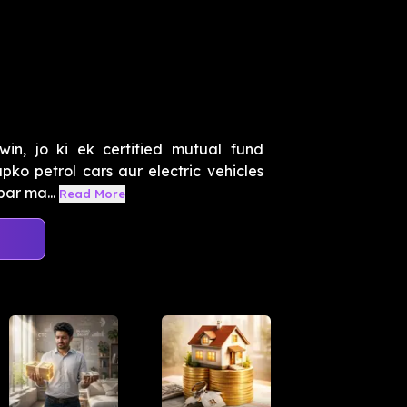
in, jo ki ek certified mutual fund
pko petrol cars aur electric vehicles
par ma...
Read More