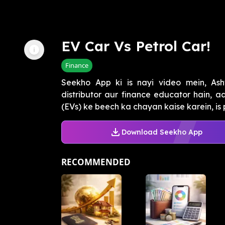
EV Car Vs Petrol Car!
Finance
Seekho App ki is nayi video mein, Ashw
distributor aur finance educator hain, aa
(EVs) ke beech ka chayan kaise karein, is 
Download Seekho App
RECOMMENDED