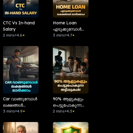
CTC Vs In-hand
Home Loan
Salary
എടുക്കുമ്പോൾ
2 mins
•
4.6
ലക്ഷങ്ങൾ
3 mins
•
4.7
★
★
ലാഭിക്കാം!
Car വാങ്ങുമ്പോൾ
90% ആളുകളും
ലക്ഷങ്ങൾ
പെട്ടുപോകുന്ന
ലാഭിക്കാം!
3 mins
•
4.9
തട്ടിപ്പുകൾ!
2 mins
•
4.3
★
★