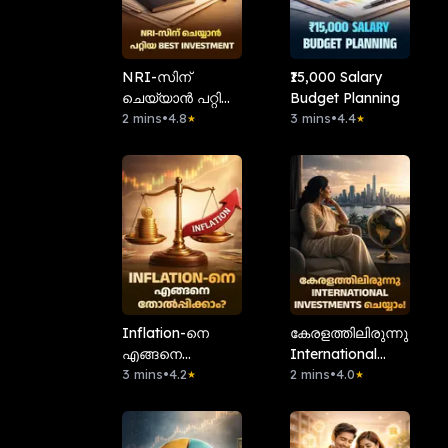
NRI-സിന്
₹15,000 Salary
ചെയ്യാൻ പറ്റിയ
Budget Planning
Best Investment
2 mins
•
4.8
3 mins
•
4.4
★
★
Inflation-നെ
കേരളത്തിലിരുന്നു
എങ്ങനെ
International
തോൽപ്പിക്കാം?
3 mins
•
4.2
Investments
2 mins
•
4.0
★
★
ചെയ്യാം!