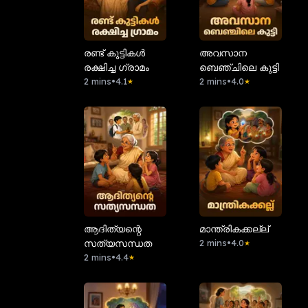
രണ്ട് കുട്ടികൾ
അവസാന
രക്ഷിച്ച ഗ്രാമം
ബെഞ്ചിലെ കുട്ടി
2 mins
•
4.1
2 mins
•
4.0
★
★
ആദിത്യന്റെ
മാന്ത്രികക്കല്ല്
സത്യസന്ധത
2 mins
•
4.0
★
2 mins
•
4.4
★