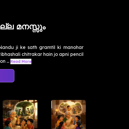
ല്ല മനസ്സും
andu ji ke sath gramtil ki manohar
ibhashali chitrakar hain jo apni pencil
n ...
Read More