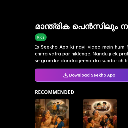
മാന്ത്രിക പെൻസിലും ന
Kids
Is Seekho App ki nayi video mein hum N
chitra yatra par niklenge. Nandu ji ek prat
se gram ke daridra jeevan ko sundar chitro
Download Seekho App
RECOMMENDED