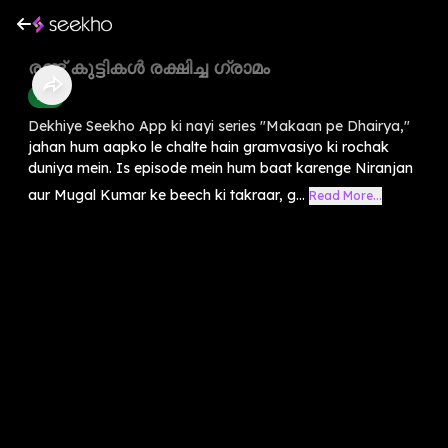
രണ്ട് കുട്ടികൾ രക്ഷിച്ച ഗ്രാമം
Kids
Dekhiye Seekho App ki nayi series "Makaan pe Dhairya,"
jahan hum aapko le chalte hain gramvasiyo ki rochak
duniya mein. Is episode mein hum baat karenge Niranjan
aur Mugal Kumar ke beech ki takraar, g...
Read More...