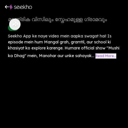
മാന്ത്രിക വിസിലും സ്നേഹമുള്ള ഗ്രാമവും
Kids
Seekho App ke naye video mein aapka swagat hai! Is
episode mein hum Mangal grah, gramtil, aur school ki
khasiyat ko explore karenge. Humare official show "Mushi
ka Dhag" mein, Manohar aur unke sahayak...
Read More...