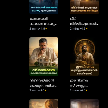
കണ്ടകശനി
വീട്
കൊണ്ടേ പോകൂ
നിർമ്മിക്കുമ്പോൾ
എന്നുണ്ടോ?
2 mins
•
4.8
ഭയപ്പെടേണ്ട
2 mins
•
4.6
★
★
കന്നിമൂല!
വീട് വെയ്ക്കാൻ
ഈ ദിവസം
പോകുന്നെങ്കിൽ
സ്വർണ്ണം
ശ്രദ്ധിക്കുക!
2 mins
•
4.1
വാങ്ങിയാൽ
2 mins
•
4.0
★
★
കോടീശ്വരൻ