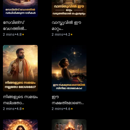
സേവിങ്സ്
വാസ്തുവിൽ ഈ
വേഗത്തിൽ
മാറ്റം
വർധിപ്പിക്കുന്ന
2 mins
•
4.8
വരുത്തിയാൽ
2 mins
•
4.2
★
★
വഴികൾ
ഐശ്വര്യം
നിങ്ങളുടെ സമയം
ഈ
നല്ലതോ
നക്ഷത്രമാണെങ്കിൽ
മോശമോ?
2 mins
•
4.8
സിനിമാ
2 mins
•
4.6
★
★
താരമാകാം!