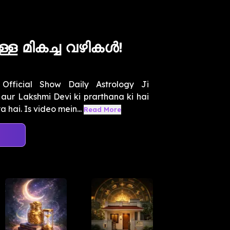
ുള്ള മികച്ച വഴികൾ!
fficial Show Daily Astrology Ji
ur Lakshmi Devi ki prarthana ki hai
hai. Is video mein...
Read More