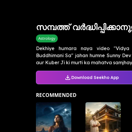
സമ്പത്ത് വർദ്ധിപ്പിക്കാന
Astrology
Dekhiye humara naya video "Vidya O
Buddhimani Sa" jahan humne Sunny Dev a
aur Kuber Ji ki murti ka mahatva samjhaya 
Download Seekho App
RECOMMENDED