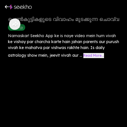
പെൺകുട്ടികളുടെ വിവാഹം മുടക്കുന്ന ചൊവ്വ
Astrology
Namaskar! Seekho App ke is naye video mein hum vivah
ke vishay par charcha karte hain jahan parents aur purush
vivah ke mahatva par vishwas rakhte hain. Is daily
astrology show mein, jeevit vivah aur ...
Read More...