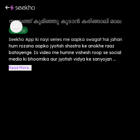
സമ്പത്ത് കുമിഞ്ഞു കൂടാൻ കരിങ്ങാലി മാല
Astrology
Seekho App ki nayi series me aapka swagat hai jahan
hum rozana aapko jyotish shastra ke anokhe raaz
batayenge. Is video me humne vishesh roop se social
media ki bhoomika aur jyotish vidya ke sanyojan ...
Read More...