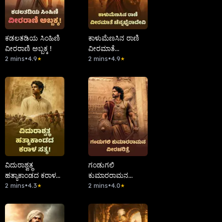
ಕಡಲತಡಿಯ ಸಿಂಹಿಣಿ
ಕಾಳುಮೆಣಸಿನ ರಾಣಿ
ವೀರರಾಣಿ ಅಬ್ಬಕ್ಕ !
ವೀರಮಾತೆ
2 mins
•
4.9
ಚೆನ್ನಭೈರಾದೇವಿ
2 mins
•
4.9
★
★
ವಿದುರಾಶ್ವತ್ಥ
ಗಂಡುಗಲಿ
ಹತ್ಯಾಕಾಂಡದ ಕರಾಳ
ಕುಮಾರರಾಮನ
ಸತ್ಯ !
2 mins
•
4.3
ವೀರಚರಿತ್ರೆ
2 mins
•
4.0
★
★