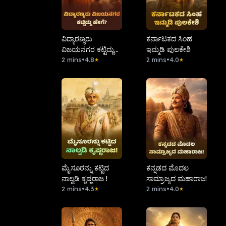
ವಿದ್ಯಾರಣ್ಯರು
ಕರ್ನಾಟಕದ ಸಿಂಹ
ವಿಜಯನಗರ ಕಟ್ಟಿದ್ದು
ಇಮ್ಮಡಿ ಪುಲಕೇಶಿ
ಹೇಗೆ ?
2 mins
•
4.8
2 mins
•
4.0
★
★
ಮೈಸೂರನ್ನು ಕಟ್ಟಿದ
ಕನ್ನಡದ ಮೊದಲ
ನಾಲ್ವಡಿ ಕೃಷ್ಣರಾಜ !
ಸಾಮ್ರಾಜ್ಯದ ಮಹಾರಾಜ!
2 mins
•
4.3
2 mins
•
4.0
★
★