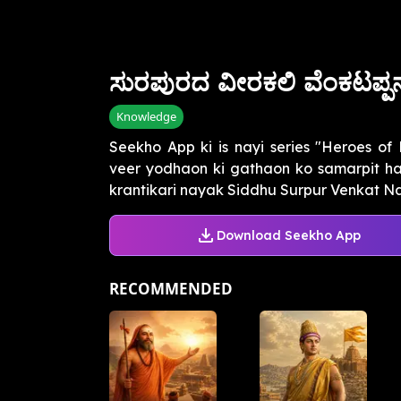
ಸುರಪುರದ ವೀರಕಲಿ ವೆಂಕಟಪ್
Knowledge
Seekho App ki is nayi series "Heroes o
veer yodhaon ki gathaon ko samarpit ha
krantikari nayak Siddhu Surpur Venkat Na
Download Seekho App
RECOMMENDED