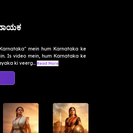
ಪನಾಯಕ
f Karnataka" mein hum Karnataka ke
in. Is video mein, hum Karnataka ke
yaka ki veerg...
Read More