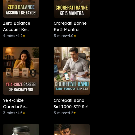
Zero Balance
Crorepati Banne
Account Ke
Ke 5 Mantra
Fayde!
4 mins
•
4.2
3 mins
•
4.0
★
★
Ye 4-chize
Crorepati Bano
Gareebi Se
Sirf ₹2000-SIP Se!
Bachayengi
3 mins
•
4.5
3 mins
•
4.2
★
★