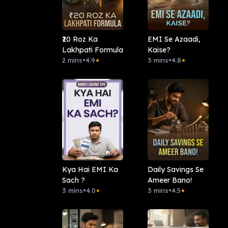
₹20 Roz Ka
EMI Se Azaadi,
Lakhpati Formula
Kaise?
2 mins
•
4.9
3 mins
•
4.8
★
★
Kya Hai EMI Ka
Daily Savings Se
Sach ?
Ameer Bano!
3 mins
•
4.0
3 mins
•
4.5
★
★