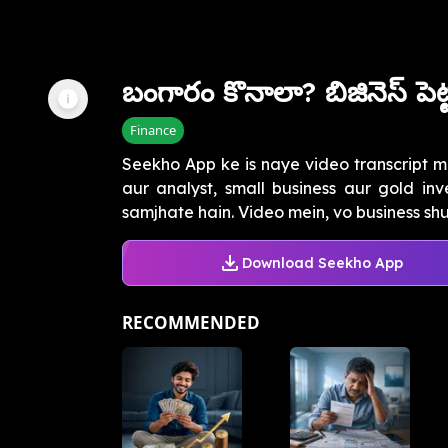
బంగారం కొనాలా? బిజినెస్ పెట్ట
Finance
Seekho App ke is naye video transcript m
aur analyst, small business aur gold i
samjhate hain. Video mein, vo business shur
Download Seekho App
RECOMMENDED