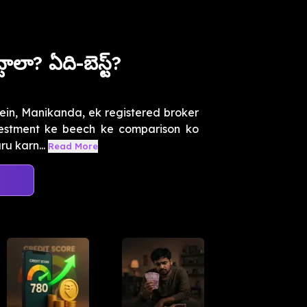
ాలా? ఏది-బెస్ట్?
ein, Manikanda, ek registered broker
nvestment ke beech ke comparison ko
u karn...
Read More