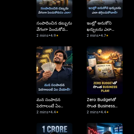
సంపాదించిన డబ్బును
ఇంట్లో అనుకోని
వేగంగా పెంచుకోవడం
ఖర్చులను ఎలా
ఎలా?
2 mins
•
4.9
తగ్గించుకోవాలి?
2 mins
•
4.7
★
★
​మన సంపాదన
Zero Budgetతో
పెరగాలంటే ఏం
సొంత Business
చేయాలి?
2 mins
•
4.4
Plan!
2 mins
•
4.4
★
★