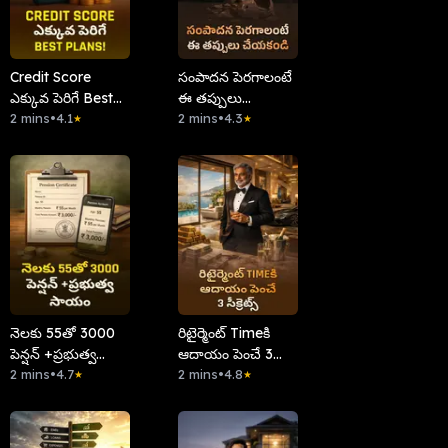
Credit Score
సంపాదన పెరగాలంటే
ఎక్కువ పెరిగే Best
ఈ తప్పులు
Plans!
2 mins
•
4.1
చేయకండి
2 mins
•
4.3
★
★
నెలకు 55తో 3000
రిటైర్మెంట్ Timeకి
పెన్షన్ +ప్రభుత్వ
ఆదాయం పెంచే 3
సాయం
2 mins
•
4.7
సీక్రెట్స్
2 mins
•
4.8
★
★