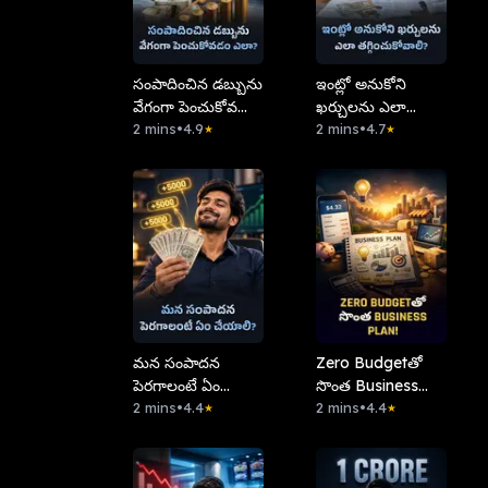
సంపాదించిన డబ్బును
ఇంట్లో అనుకోని
వేగంగా పెంచుకోవడం
ఖర్చులను ఎలా
ఎలా?
2 mins
•
4.9
తగ్గించుకోవాలి?
2 mins
•
4.7
★
★
​మన సంపాదన
Zero Budgetతో
పెరగాలంటే ఏం
సొంత Business
చేయాలి?
2 mins
•
4.4
Plan!
2 mins
•
4.4
★
★