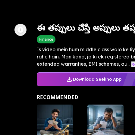
ఈ తప్పులు చేస్తే అప్పులు తప
Finance
Is video mein hum middle class walo ke liy
rahe hain. Manikand, jo ki ek registered b
extended warranties, EMI schemes, au...
R
Download Seekho App
RECOMMENDED