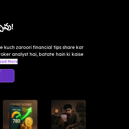
్పవు!
e kuch zaroori financial tips share kar
roker analyst hai, batate hain ki kaise
ead More