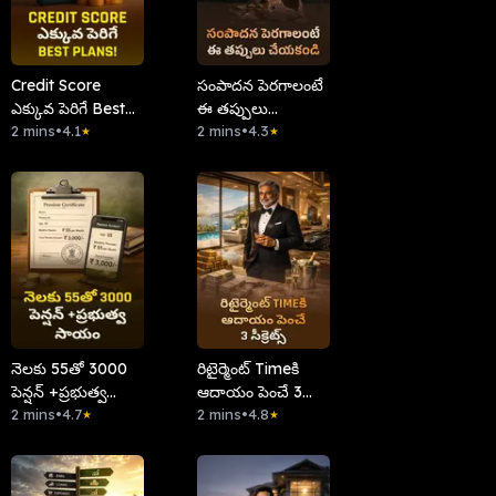
Credit Score
సంపాదన పెరగాలంటే
ఎక్కువ పెరిగే Best
ఈ తప్పులు
Plans!
2 mins
•
4.1
చేయకండి
2 mins
•
4.3
★
★
నెలకు 55తో 3000
రిటైర్మెంట్ Timeకి
పెన్షన్ +ప్రభుత్వ
ఆదాయం పెంచే 3
సాయం
2 mins
•
4.7
సీక్రెట్స్
2 mins
•
4.8
★
★