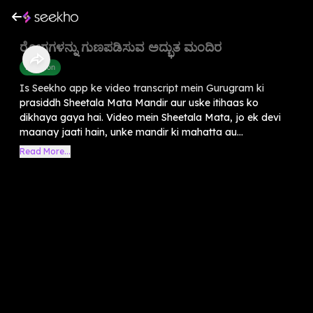
ರೋಗಗಳನ್ನು ಗುಣಪಡಿಸುವ ಅದ್ಭುತ ಮಂದಿರ
Devotion
Is Seekho app ke video transcript mein Gurugram ki
prasiddh Sheetala Mata Mandir aur uske itihaas ko
dikhaya gaya hai. Video mein Sheetala Mata, jo ek devi
maanay jaati hain, unke mandir ki mahatta au...
Read More...