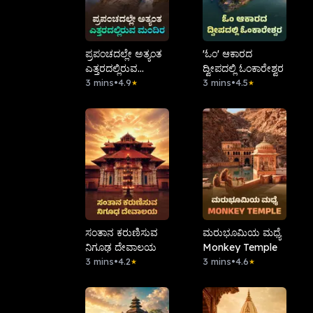
ಪ್ರಪಂಚದಲ್ಲೇ ಅತ್ಯಂತ
'ಓಂ' ಆಕಾರದ
ಎತ್ತರದಲ್ಲಿರುವ
ದ್ವೀಪದಲ್ಲಿ ಓಂಕಾರೇಶ್ವರ
ಮಂದಿರ
3 mins
•
4.9
3 mins
•
4.5
★
★
ಸಂತಾನ ಕರುಣಿಸುವ
ಮರುಭೂಮಿಯ ಮಧ್ಯೆ
ನಿಗೂಢ ದೇವಾಲಯ
Monkey Temple
3 mins
•
4.2
3 mins
•
4.6
★
★