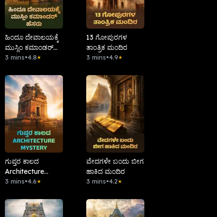
ಹಿಂದೂ ದೇವಾಲಯಕ್ಕೆ
13 ಗೋಪುರಗಳ
ಮುಸ್ಲಿಂ ಕಮಾಂಡರ್
ತಾಂತ್ರಿಕ ಮಂದಿರ
ಹೆಸರು
3 mins
•
4.8
3 mins
•
4.9
★
★
ಗುಪ್ತರ ಕಾಲದ
ವೇದಗಳೇ ಬಂದು ಬೀಗ
Architecture
ಹಾಕಿದ ಮಂದಿರ
Mystery
3 mins
•
4.6
3 mins
•
4.2
★
★