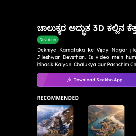
ಚಾಲುಕ್ಯರ ಅದ್ಭುತ 3D ಕಲ್ಲಿನ ಕೆತ
Devotion
Dekhiye Karnataka ke Vijay Nagar jil
Jileshwar Devsthan. Is video mein hu
itihasik Kalyani Chalukya aur Pashchim Cha
Download Seekho App
RECOMMENDED