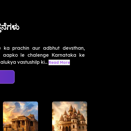
್ತನೆಗಳು
e ka prachin aur adbhut devsthan,
m aapko le chalenge Karnataka ke
lukya vastushilp ki...
Read More