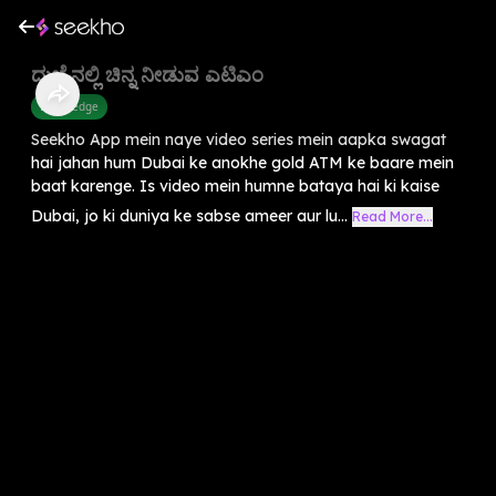
ದುಬೈನಲ್ಲಿ ಚಿನ್ನ ನೀಡುವ ಎಟಿಎಂ
Knowledge
Seekho App mein naye video series mein aapka swagat
hai jahan hum Dubai ke anokhe gold ATM ke baare mein
baat karenge. Is video mein humne bataya hai ki kaise
Dubai, jo ki duniya ke sabse ameer aur lu...
Read More...