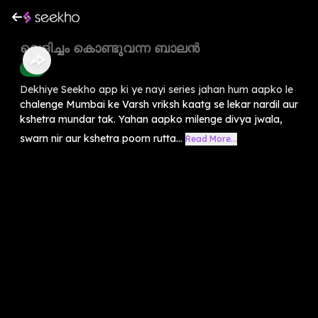
വെളിച്ചം കൊണ്ടുവന്ന ബാലൻ
Kids
Dekhiye Seekho app ki ye nayi series jahan hum aapko le
chalenge Mumbai ke Varsh vriksh kaatg se lekar nardil aur
kshetra mundar tak. Yahan aapko milenge divya jwala,
swarn nir aur kshetra poorn rutta...
Read More...