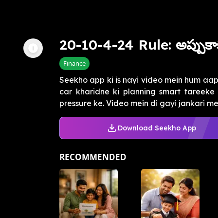
20-10-4-24 Rule: అప్పుకా
Finance
Seekho app ki is nayi video mein hum aa
car kharidne ki planning smart tareeke s
pressure ke. Video mein di gayi jankari mei
Download Seekho App
RECOMMENDED