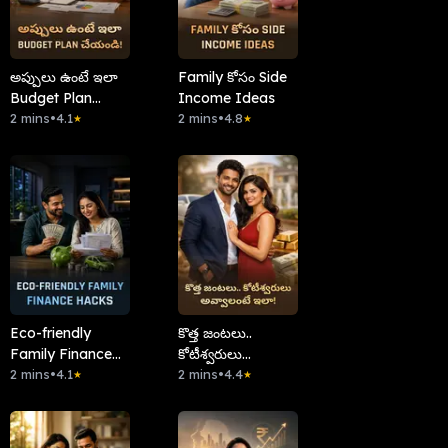
అప్పులు ఉంటే ఇలా
Family కోసం Side
Budget Plan
Income Ideas
చేయండి!
2 mins
•
4.1
2 mins
•
4.8
★
★
Eco-friendly
కొత్త జంటలు..
Family Finance
కోటీశ్వరులు
Hacks
2 mins
•
4.1
అవ్వాలంటే ఇలా!
2 mins
•
4.4
★
★