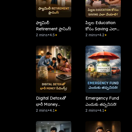
ఫ్యామిలీ
పిల్లల Education
Retirement ప్లానింగ్!
కోసం Saving ఎలా
2 mins
•
4.5
చేయాలి?
2 mins
•
4.2
★
★
Digital Detoxతో
Emergency Fund
భారీ Money
ఎందుకు తప్పనిసరి!
సేవింగ్స్!
2 mins
•
4.1
2 mins
•
4.1
★
★