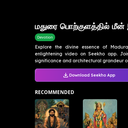
மதுரை பொற்குளத்தில் மீன்
Devotion
Explore the divine essence of Madura
enlightening video on Seekho app. Join
significance and architectural grandeur of t
Download Seekho App
RECOMMENDED