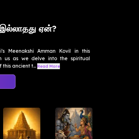
 இல்லாதது ஏன்?
i's Meenakshi Amman Kovil in this
 us as we delve into the spiritual
his ancient t...
Read More