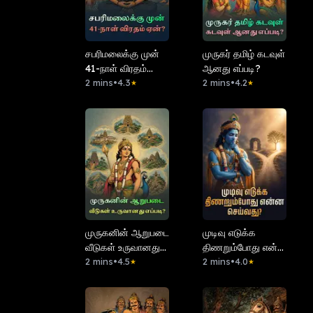
சபரிமலைக்கு முன்
முருகர் தமிழ் கடவுள்
41-நாள் விரதம்
ஆனது எப்படி?
ஏன்?
2 mins
•
4.3
2 mins
•
4.2
★
★
முருகனின் ஆறுபடை
முடிவு எடுக்க
வீடுகள் உருவானது
திணறும்போது என்ன
எப்படி?
2 mins
•
4.5
செய்வது?
2 mins
•
4.0
★
★