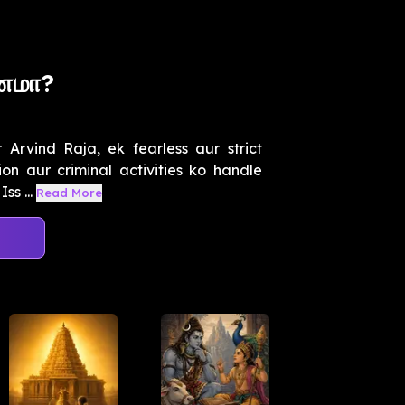
ீனமா?
 Arvind Raja, ek fearless aur strict
on aur criminal activities ko handle
s ...
Read More