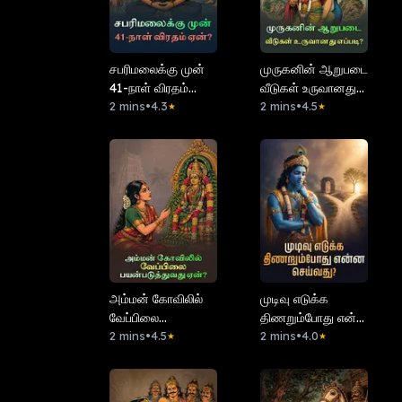
சபரிமலைக்கு முன்
முருகனின் ஆறுபடை
41-நாள் விரதம்
வீடுகள் உருவானது
ஏன்?
2 mins
•
4.3
எப்படி?
2 mins
•
4.5
★
★
அம்மன் கோவிலில்
முடிவு எடுக்க
வேப்பிலை
திணறும்போது என்ன
பயன்படுத்துவது
2 mins
•
4.5
செய்வது?
2 mins
•
4.0
★
★
ஏன்?