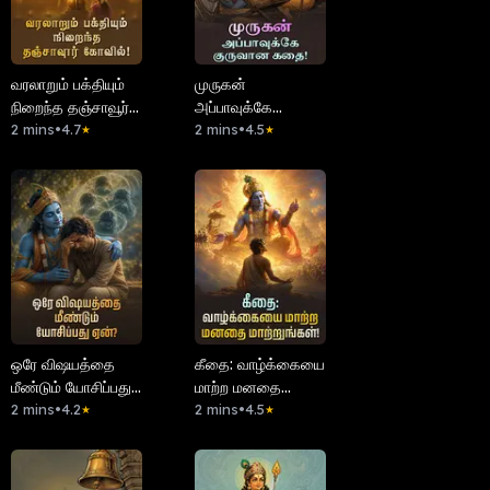
வரலாறும் பக்தியும்
முருகன்
நிறைந்த தஞ்சாவூர்
அப்பாவுக்கே
கோவில்!
2 mins
•
4.7
குருவான கதை!
2 mins
•
4.5
★
★
ஒரே விஷயத்தை
கீதை: வாழ்க்கையை
மீண்டும் யோசிப்பது
மாற்ற மனதை
ஏன்?
2 mins
•
4.2
மாற்றுங்கள்!
2 mins
•
4.5
★
★