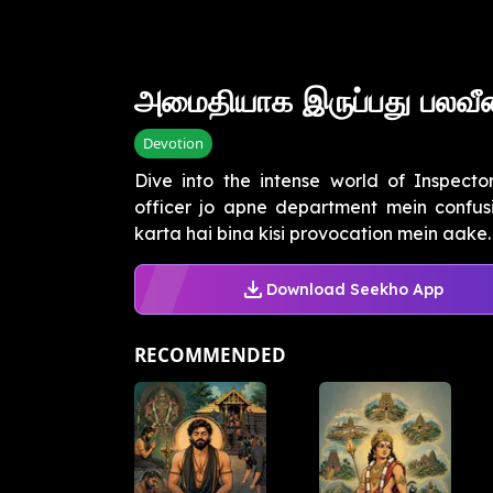
அமைதியாக இருப்பது பலவ
Devotion
Dive into the intense world of Inspector
officer jo apne department mein confusi
karta hai bina kisi provocation mein aake. Is
Download Seekho App
RECOMMENDED