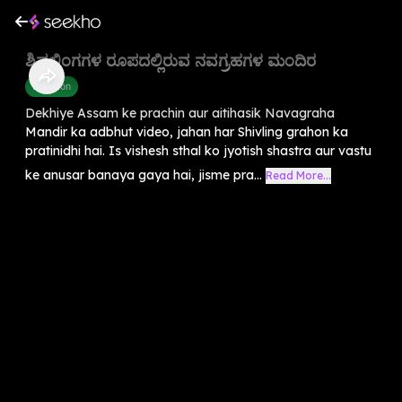
ಶಿವಲಿಂಗಗಳ ರೂಪದಲ್ಲಿರುವ ನವಗ್ರಹಗಳ ಮಂದಿರ
Devotion
Dekhiye Assam ke prachin aur aitihasik Navagraha
Mandir ka adbhut video, jahan har Shivling grahon ka
pratinidhi hai. Is vishesh sthal ko jyotish shastra aur vastu
ke anusar banaya gaya hai, jisme pra...
Read More...