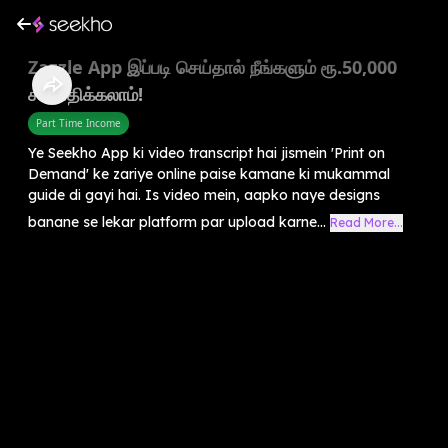
Zazzle App இப்படி செய்தால் நீங்களும் ரூ.50,000
சம்பாதிக்கலாம்!
Part Time Income
Ye Seekho App ki video transcript hai jismein 'Print on
Demand' ke zariye online paise kamane ki mukammal
guide di gayi hai. Is video mein, aapko naye designs
banane se lekar platform par upload karne...
Read More...