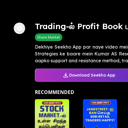
Trading-ல் Profit Book
Share Market
Dekhiye Seekho App par naye video mei
Strategies ke baare mein Kumar AS Resea
aapko support and resistance method, tradi
Download Seekho App
RECOMMENDED