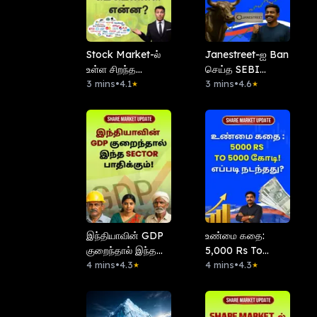
Stock Market-ல்
Janestreet-ஐ Ban
உள்ள சிறந்த
செய்த SEBI
கம்பெனிகள் என்ன?
3 mins
•
4.1
Retail-Traders
3 mins
•
4.6
★
★
Happy!
இந்தியாவின் GDP
உண்மை கதை:
குறைந்தால் இந்த
5,000 Rs To
Sector பாதிக்கும்!
4 mins
•
4.3
5,000 கோடி! எப்படி
4 mins
•
4.3
★
★
நடந்தது?