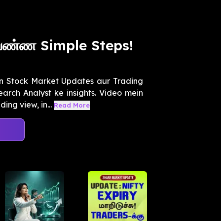
 பண்ண Simple Steps!
n Stock Market Updates aur Trading
rch Analyst ke insights. Video mein
ng view, in...
Read More