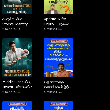
வளர்ச்சியுள்ள
Update: Nifty
Stocks Identify
Expiry மாறிடுச்சு!
செய்வது எப்படி?
2 mins
•
4.6
Traders-க்கு
4 mins
•
4.4
★
★
பாதிப்பா?
Middle Class எப்படி
வருமானத்தை
Invest பண்ணலாம்?
வீணாக்காமல் இந்த
2 mins
•
4.1
3 Stock-ஐ
4 mins
•
4.3
★
★
பயன்படுத்துங்க!