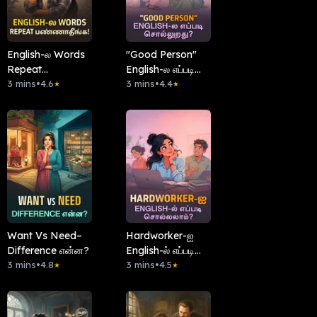
English-ல Words
"Good Person"
Repeat
English-ல எப்படி
பண்ணாதீங்க!
3 mins
•
4.6
சொல்லுறது?
3 mins
•
4.4
★
★
Want Vs Need–
Hardworker-ஐ
Difference என்ன?
English-ல் எப்படி
3 mins
•
4.8
சொல்லலாம்?
3 mins
•
4.5
★
★