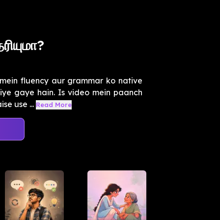
ரியுமா?
 mein fluency aur grammar ko native
diye gaye hain. Is video mein paanch
se use ...
Read More