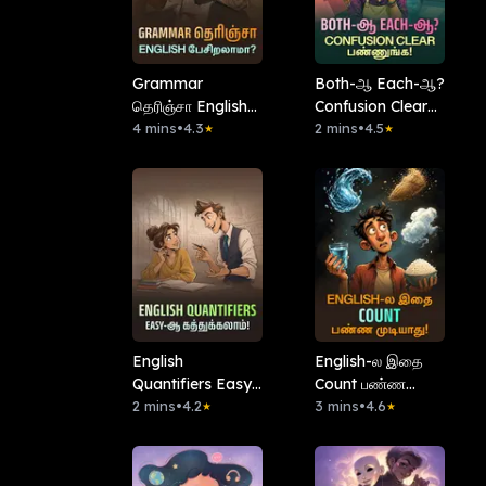
Grammar
Both-ஆ Each-ஆ?
தெரிஞ்சா English
Confusion Clear
பேசிறலாமா?
4 mins
•
4.3
பண்ணுங்க!
2 mins
•
4.5
★
★
English
English-ல இதை
Quantifiers Easy-
Count பண்ண
ஆ கத்துக்கலாம்!
2 mins
•
4.2
முடியாது!
3 mins
•
4.6
★
★