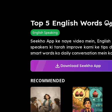
Top 5 English Words தெ
English Speaking
Seekho App ke naye video mein, English
speakers ki tarah improve karni ke tips 
smart words ko daily conversation mein kai
Download Seekho App
RECOMMENDED