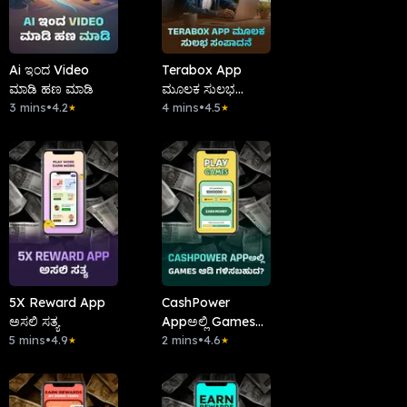
Ai ಇಂದ Video
Terabox App
ಮಾಡಿ ಹಣ ಮಾಡಿ
ಮೂಲಕ ಸುಲಭ
3 mins
•
4.2
ಸಂಪಾದನೆ
4 mins
•
4.5
★
★
5X Reward App
CashPower
ಅಸಲಿ ಸತ್ಯ
Appಅಲ್ಲಿ Games
5 mins
•
4.9
ಆಡಿ ಗಳಿಸಬಹುದ?
2 mins
•
4.6
★
★