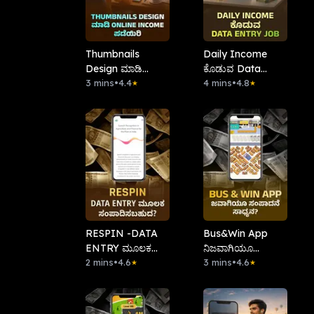
Thumbnails
Daily Income
Design ಮಾಡಿ
ಕೊಡುವ Data
Online Income
3 mins
•
4.4
Entry Job
4 mins
•
4.8
★
★
ಪಡೆಯಿರಿ
RESPIN -DATA
Bus&Win App
ENTRY ಮೂಲಕ
ನಿಜವಾಗಿಯೂ
ಸಂಪಾದಿಸಬಹುದ?
2 mins
•
4.6
ಸಂಪಾದನೆ ಸಾಧ್ಯನ?
3 mins
•
4.6
★
★