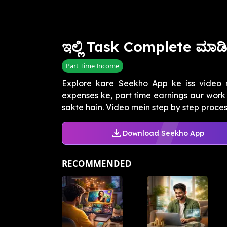
ಇಲ್ಲಿ Task Complete ಮಾಡ
Part Time Income
Explore kare Seekho App ke iss video 
expenses ke, part time earnings aur work
sakte hain. Video mein step by step process
Download Seekho App
RECOMMENDED