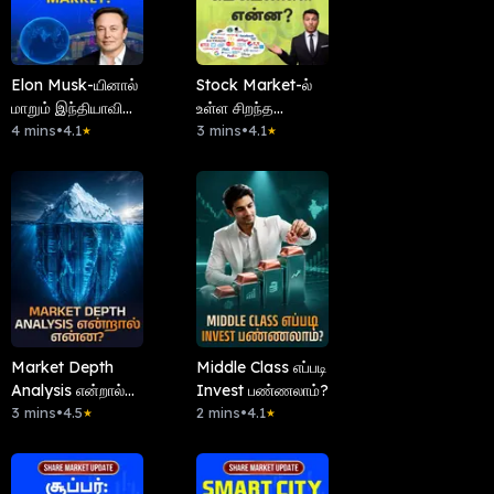
Elon Musk-யினால்
Stock Market-ல்
மாறும் இந்தியாவின்
உள்ள சிறந்த
Internet Market!
4 mins
•
4.1
கம்பெனிகள் என்ன?
3 mins
•
4.1
★
★
Market Depth
Middle Class எப்படி
Analysis என்றால்
Invest பண்ணலாம்?
என்ன?
3 mins
•
4.5
2 mins
•
4.1
★
★