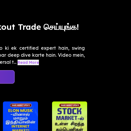
ut Trade செய்யுங்க!
 ki ek certified expert hain, swing
 par deep dive karte hain. Video mein,
sal t...
Read More