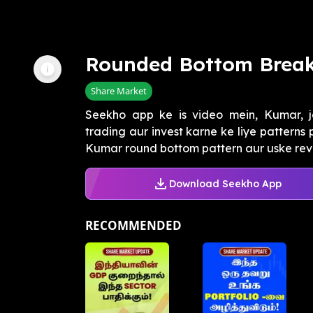
Rounded Bottom Breako
Share Market
Seekho app ke is video mein, Kumar, jo
trading aur invest karne ke liye patterns
Kumar round bottom pattern aur uske rever
Download Seekho App
RECOMMENDED