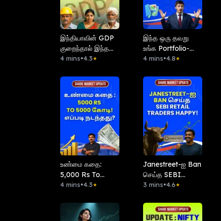
இந்தியாவின் GDP
இந்த ஒரு தவறு
குறைந்தால் இந்த
உங்க Portfolio-வை
Sector பாதிக்கும்!
4 mins
•
4.3
அழித்துவிடும்!
4 mins
•
4.8
★
★
உண்மை கதை:
Janestreet-ஐ Ban
5,000 Rs To
செய்த SEBI
5,000 கோடி! எப்படி
4 mins
•
4.3
Retail-Traders
3 mins
•
4.6
★
★
நடந்தது?
Happy!