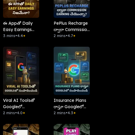
ఈ Appతో Daily
PePlus Recharge
Easy Earnings
ద్వారా Commission
నిజమేనా?
3 mins
•
4.4
Earning చేయొచ్చా?
2 mins
•
4.7
★
★
Viral AI Toolsతో
Insurance Plans
Googleలో
రాస్తూ Googleలో
సంపాదించండి
2 mins
•
4.0
సంపాదించండి
2 mins
•
4.3
★
★