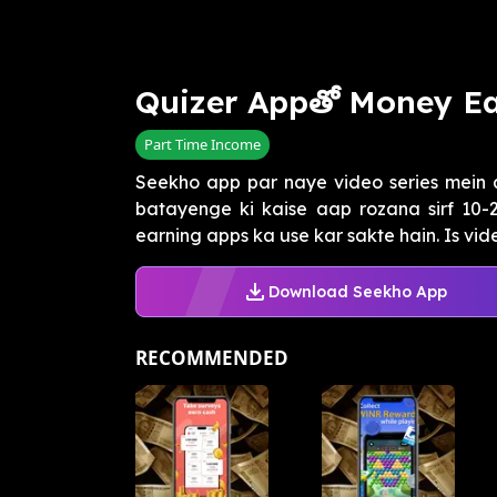
Quizer Appతో Money Ear
Part Time Income
Seekho app par naye video series mein
batayenge ki kaise aap rozana sirf 10-
earning apps ka use kar sakte hain. Is vid
Download Seekho App
RECOMMENDED