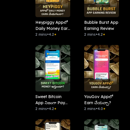
Heypiggy Appలో
Bubble Burst App
Daily Money Earn
Earning Review
చేయగలరా?
2 mins
•
4.2
2 mins
•
4.2
★
★
Sweet Bitcoin
YouGov Appలో
App నిజంగా Pay
Earn చేయచ్చా?
చేస్తుందా?
2 mins
•
4.2
2 mins
•
4.0
★
★