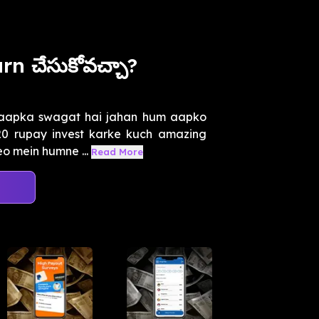
n చేసుకోవచ్చా?
 aapka swagat hai jahan hum aapko
20 rupay invest karke kuch amazing
eo mein humne ...
Read More