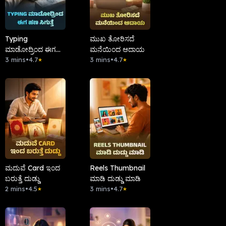
Typing
ಮುಖ ತೋರಿಸದೆ
ಮಾಡೋದ್ರಿಂದ ಈಗ
ಮನೆಯಿಂದ ಆದಾಯ
ಹಣ ಸಿಗುತ್ತೆ
3 mins
•
4.7
3 mins
•
4.7
★
★
ಮದುವೆ Card ಇಂದ
Reels Thumbnail
ಬರುತ್ತೆ ದುಡ್ಡು
ಮಾಡಿ ದುಡ್ಡು ಮಾಡಿ
2 mins
•
4.5
3 mins
•
4.7
★
★