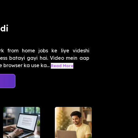
di
k from home jobs ke liye videshi
ess batayi gayi hai. Video mein aap
 browser ka use ka...
Read More