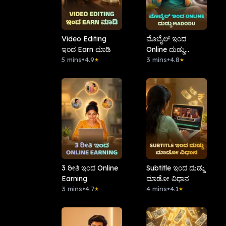
Video Editing
ಮೊಬೈಲ್ ಇಂದ
ಇಂದ Earn ಮಾಡಿ
Online ದುಡ್ಡು
5 mins
•
4.9
Madodu
3 mins
•
4.8
★
★
3 ರೀತಿ ಇಂದ Online
Subtitle ಇಂದ ದುಡ್ಡು
Earning
ಮಾಡೋ ವಿಧಾನ
3 mins
•
4.7
4 mins
•
4.1
★
★