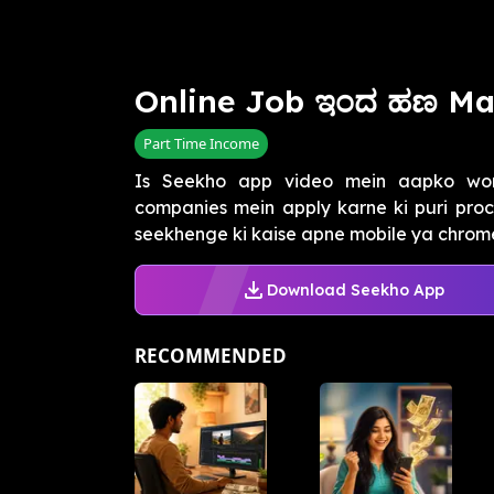
Online Job ಇಂದ ಹಣ Ma
Part Time Income
Is Seekho app video mein aapko wor
companies mein apply karne ki puri proc
seekhenge ki kaise apne mobile ya chrome
Download Seekho App
RECOMMENDED