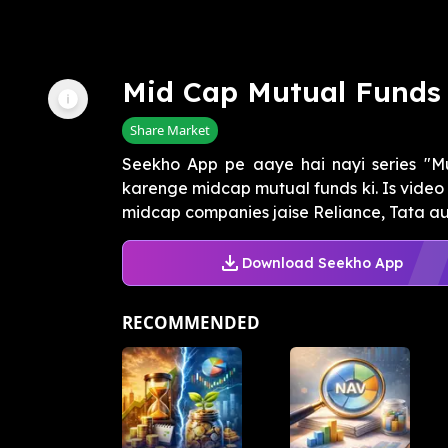
Mid Cap Mutual Funds 
Share Market
Seekho App pe aaye hai nayi series "M
karenge midcap mutual funds ki. Is vide
midcap companies jaise Reliance, Tata aur
Download Seekho App
RECOMMENDED