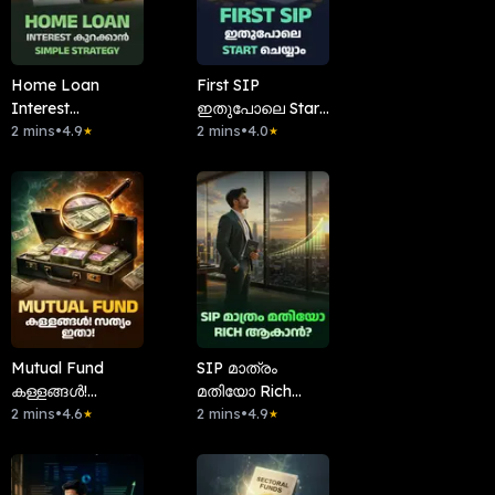
Home Loan
First SIP
Interest
ഇതുപോലെ Start
കുറക്കാൻ Simple
2 mins
•
4.9
ചെയ്യാം
2 mins
•
4.0
★
★
Strategy
Mutual Fund
SIP മാത്രം
കള്ളങ്ങൾ!
മതിയോ Rich
സത്യം ഇതാ!
2 mins
•
4.6
ആകാൻ?
2 mins
•
4.9
★
★