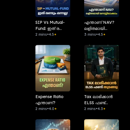
SIP Vs Mutual-
എന്താണ് NAV?
Fund: ഇത് രണ്ടും
ലളിതമായി
ഒന്നല്ല!
2 mins
•
4.5
മനസ്സിലാക്കാം
3 mins
•
4.5
★
★
Expense Ratio
Tax ലാഭിക്കാൻ
എന്താണ്?
ELSS ഫണ്ട്
2 mins
•
4.0
തുടങ്ങൂ!
2 mins
•
4.3
★
★