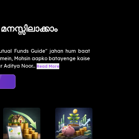
മനസ്സിലാക്കാം
utual Funds Guide" jahan hum baat
o mein, Mohsin aapko batayenge kaise
 Aditya Noor...
Read More