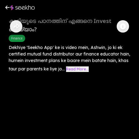
കുട്ടിയുടെ പഠനത്തിന് എങ്ങനെ Invest
ചെയ്യാം?
Finance
Dekhiye 'Seekho App' ke is video mein, Ashwin, jo ki ek
certified mutual fund distributor aur finance educator hain,
humein investment plans ke baare mein batate hain, khas
taur par parents ke liye jo...
Read More...