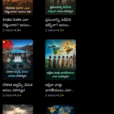
India Gate ఎలా
ప్రపంచాన్ని నడిపేది
నిర్మించారు? అసలు
డబ్బేనా? అసలు
కథ!
2 mins
•
4.8
రహస్యం!
2 mins
•
4.3
★
★
China డ్యామ్స్ వెనుక
ఆఫ్రికా వాళ్లు
అసలు రహస్యం!
భారతీయులు ఎలా
2 mins
•
4.6
అయ్యారు?
2 mins
•
4.3
★
★