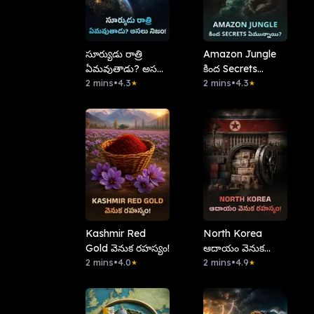
సూర్యుడు రాత్రి
Amazon Jungle
ఏమవుతాడు? అసలు
కింద Secrets
నిజం!
2 mins
•
4.3
ఏమున్నాయి?
2 mins
•
4.3
★
★
Kashmir Red
North Korea
Gold వెనుక రహస్యం!
ఆదాయం వెనుక
2 mins
•
4.0
రహస్యం!
2 mins
•
4.9
★
★