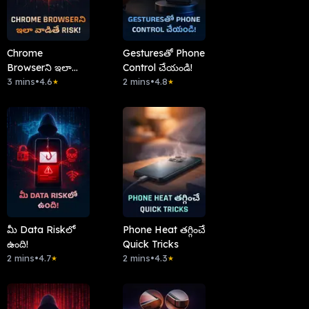
Chrome
Gesturesతో Phone
Browserని ఇలా
Control చేయండి!
వాడితే Risk!
3 mins
•
4.6
2 mins
•
4.8
★
★
మీ Data Riskలో
Phone Heat తగ్గించే
ఉంది!
Quick Tricks
2 mins
•
4.7
2 mins
•
4.3
★
★