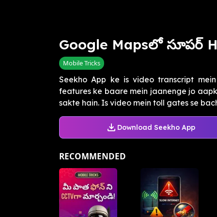
Google Mapsలో సూపర్ H
Mobile Tricks
Seekho App ke is video transcript me
features ke baare mein jaanenge jo aapk
sakte hain. Is video mein toll gates se bach
Download Seekho App
RECOMMENDED