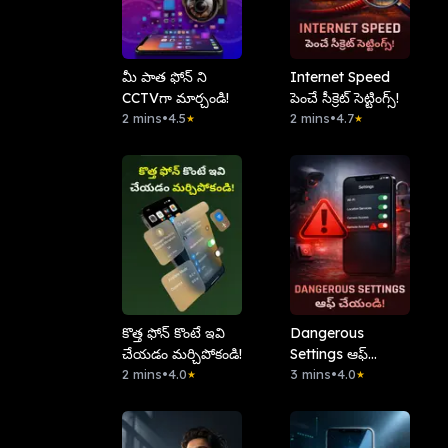
మీ పాత ఫోన్ ని
Internet Speed
CCTVగా మార్చండి!
పెంచే సీక్రెట్ సెట్టింగ్స్!
2 mins
•
4.5
2 mins
•
4.7
★
★
కొత్త ఫోన్ కొంటే ఇవి
Dangerous
చేయడం మర్చిపోకండి!
Settings ఆఫ్
2 mins
•
4.0
చేయండి!
3 mins
•
4.0
★
★