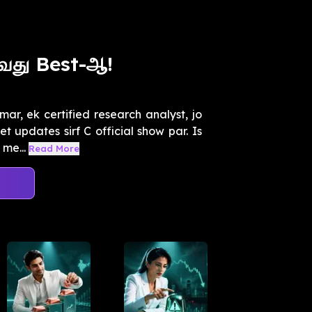
ுவது Best-ஆ!
r, ek certified research analyst, jo
 updates sirf C official show par. Is
me...
Read More