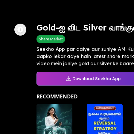
Gold-ஐ விட Silver வாங்க
Share Market
Seekho App par aaiye aur suniye AM Kuma
aapko lekar aaye hain latest share market
video mein janiye gold aur silver ke baare 
Download Seekho App
RECOMMENDED