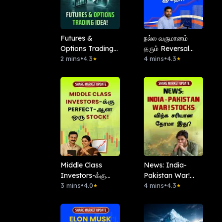
Futures &
நல்ல வருமானம்
Options Trading
தரும் Reversal
Idea!
2 mins
•
4.3
Strategy இதோ!
4 mins
•
4.3
★
★
Middle Class
News: India-
Investors-க்கு
Pakistan War!
Perfect-ஆன ஒரு
3 mins
•
4.0
Stocks விற்க
4 mins
•
4.3
★
★
Stock!
சரியான நேரமா
இது?