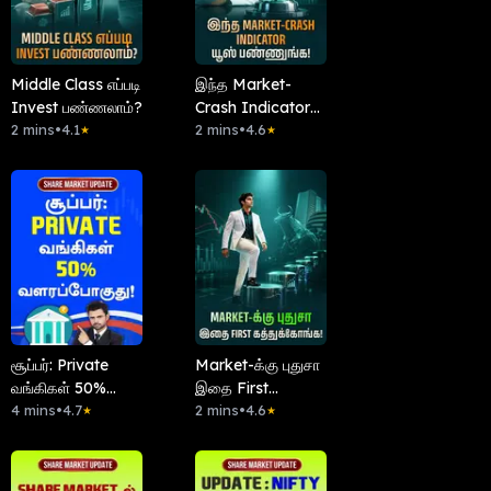
Middle Class எப்படி
இந்த Market-
Invest பண்ணலாம்?
Crash Indicator
2 mins
•
4.1
யூஸ் பண்ணுங்க!
2 mins
•
4.6
★
★
சூப்பர்: Private
Market-க்கு புதுசா
வங்கிகள் 50%
இதை First
வளரப்போகுது!
4 mins
•
4.7
கத்துக்கோங்க!
2 mins
•
4.6
★
★