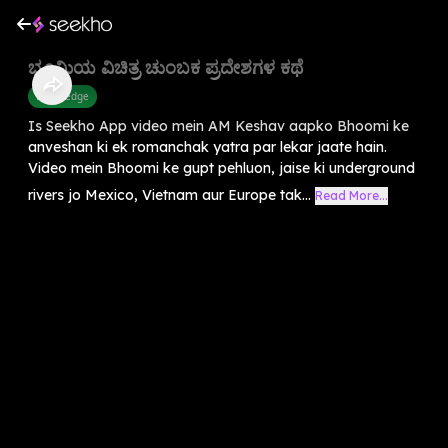
ಭೂಮಿಯ ವಿಚಿತ್ರ ಚುಂಬಕ ಪ್ರದೇಶಗಳ ಕಥೆ
Knowledge
Is Seekho App video mein AM Keshav aapko Bhoomi ke
anveshan ki ek romanchak yatra par lekar jaate hain.
Video mein Bhoomi ke gupt pehluon, jaise ki underground
rivers jo Mexico, Vietnam aur Europe tak...
Read More...