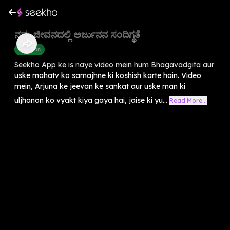
ನಮ್ಮ ಜೀವನದಲ್ಲಿ ಅರ್ಜುನನ ಸಂದಿಗ್ಧತೆ
Devotion
Seekho App ke is naye video mein hum Bhagavadgita aur
uske mahatv ko samajhne ki koshish karte hain. Video
mein, Arjuna ke jeevan ke sankat aur uske man ki
uljhanon ko vyakt kiya gaya hai, jaise ki yu...
Read More...